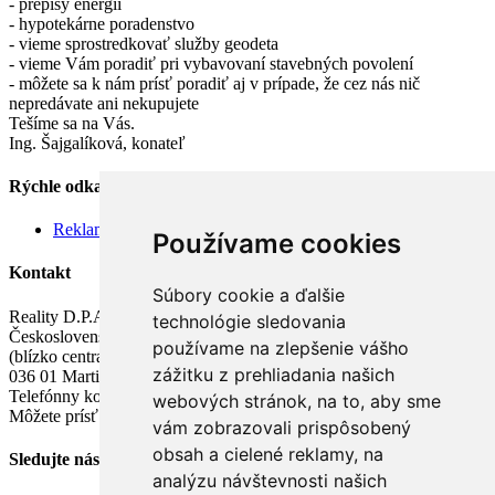
- prepisy energií
- hypotekárne poradenstvo
- vieme sprostredkovať služby geodeta
- vieme Vám poradiť pri vybavovaní stavebných povolení
- môžete sa k nám prísť poradiť aj v prípade, že cez nás nič
nepredávate ani nekupujete
Tešíme sa na Vás.
Ing. Šajgalíková, konateľ
Rýchle odkazy
Reklamačný poriadok
Používame cookies
Kontakt
Súbory cookie a ďalšie
Reality D.P.A.
technológie sledovania
Československej armády 8B
používame na zlepšenie vášho
(blízko centra, k dispozícii bezplatné parkovanie)
zážitku z prehliadania našich
036 01 Martin
Telefónny kontakt: + 421 903 919 720
webových stránok, na to, aby sme
Môžete prísť aj s detičkami, k dispozícii detský kútik
vám zobrazovali prispôsobený
obsah a cielené reklamy, na
Sledujte nás
analýzu návštevnosti našich