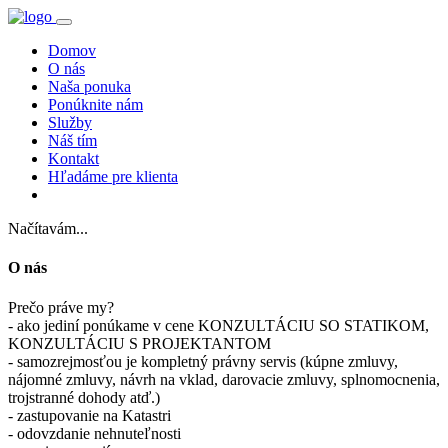
Domov
O nás
Naša ponuka
Ponúknite nám
Služby
Náš tím
Kontakt
Hľadáme pre klienta
Načítavám...
O nás
Prečo práve my?
- ako jediní ponúkame v cene KONZULTÁCIU SO STATIKOM,
KONZULTÁCIU S PROJEKTANTOM
- samozrejmosťou je kompletný právny servis (kúpne zmluvy,
nájomné zmluvy, návrh na vklad, darovacie zmluvy, splnomocnenia,
trojstranné dohody atď.)
- zastupovanie na Katastri
- odovzdanie nehnuteľnosti