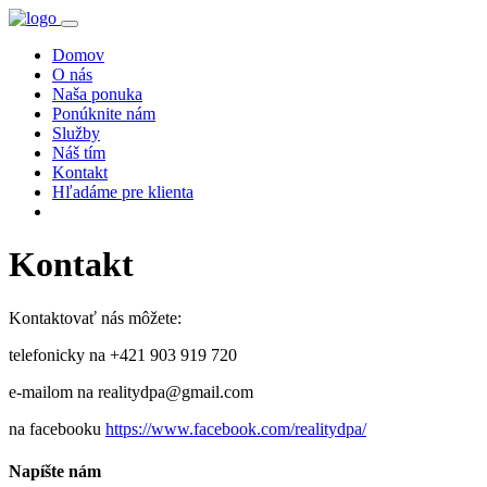
Domov
O nás
Naša ponuka
Ponúknite nám
Služby
Náš tím
Kontakt
Hľadáme pre klienta
Kontakt
Kontaktovať nás môžete:
telefonicky na +421 903 919 720
e-mailom na realitydpa@gmail.com
na facebooku
https://www.facebook.com/realitydpa/
Napíšte nám