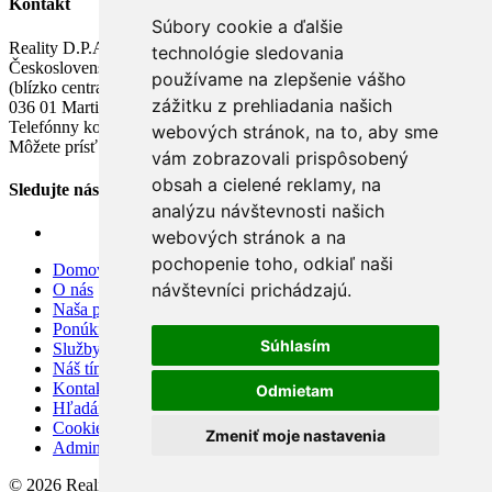
Kontakt
Súbory cookie a ďalšie
Reality D.P.A.
technológie sledovania
Československej armády 8B
používame na zlepšenie vášho
(blízko centra, k dispozícii bezplatné parkovanie)
zážitku z prehliadania našich
036 01 Martin
Telefónny kontakt: + 421 903 919 720
webových stránok, na to, aby sme
Môžete prísť aj s detičkami, k dispozícii detský kútik
vám zobrazovali prispôsobený
obsah a cielené reklamy, na
Sledujte nás
analýzu návštevnosti našich
webových stránok a na
pochopenie toho, odkiaľ naši
Domov
návštevníci prichádzajú.
O nás
Naša ponuka
Ponúknite nám
Súhlasím
Služby
Náš tím
Kontakt
Odmietam
Hľadáme pre klienta
Cookies
Zmeniť moje nastavenia
Admin
© 2026 Reality D.P.A.