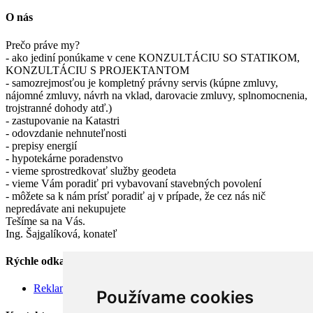
O nás
Prečo práve my?
- ako jediní ponúkame v cene KONZULTÁCIU SO STATIKOM,
KONZULTÁCIU S PROJEKTANTOM
- samozrejmosťou je kompletný právny servis (kúpne zmluvy,
nájomné zmluvy, návrh na vklad, darovacie zmluvy, splnomocnenia,
trojstranné dohody atď.)
- zastupovanie na Katastri
- odovzdanie nehnuteľnosti
- prepisy energií
- hypotekárne poradenstvo
- vieme sprostredkovať služby geodeta
- vieme Vám poradiť pri vybavovaní stavebných povolení
- môžete sa k nám prísť poradiť aj v prípade, že cez nás nič
nepredávate ani nekupujete
Tešíme sa na Vás.
Ing. Šajgalíková, konateľ
Rýchle odkazy
Reklamačný poriadok
Používame cookies